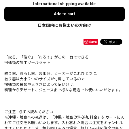
International shipping available
Add to cart
日本国内にお住まいの方向け
Save
「絞る」「注ぐ」「おろす」がこの一台でできる
柑橘類の加工ツールセット
絞り器、おろし器、製氷器、ビーカーがこれひとつに。
絞り器は大小２つのサイズが付属しているので
柑橘類の種類や大きさによって使い分け。
料理からデザート、ジュースまで様々な用途でお使いいただけます。
ご注意 : 必ずお読みください
※沖縄・離島への発送は、「沖縄・離島 送料追加料金」をカートに入
れてご注文をお願いいたします。入れ忘れた場合は注文をキャンセル
させていただきます。銀行振り込みの場合、振り込み後の注文のキャ